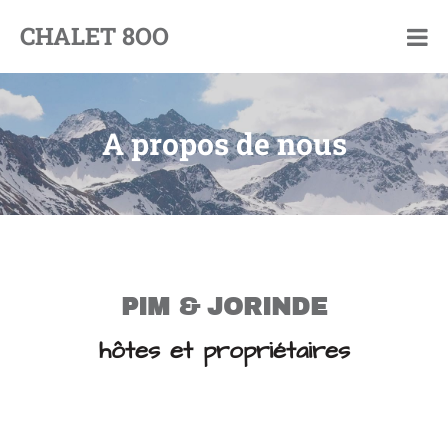
CHALET 8OO
By
Pim
and
Jorinde
A propos de nous
PIM & JORINDE
hôtes et propriétaires