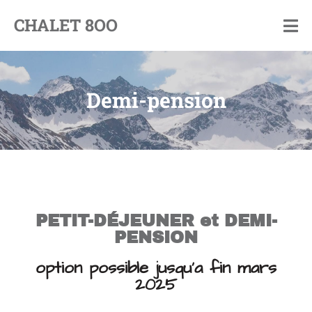
CHALET 8OO
By
Pim
and
Jorinde
Demi-pension
PETIT-DÉJEUNER et DEMI-
PENSION
option possible jusqu'a fin mars
2025